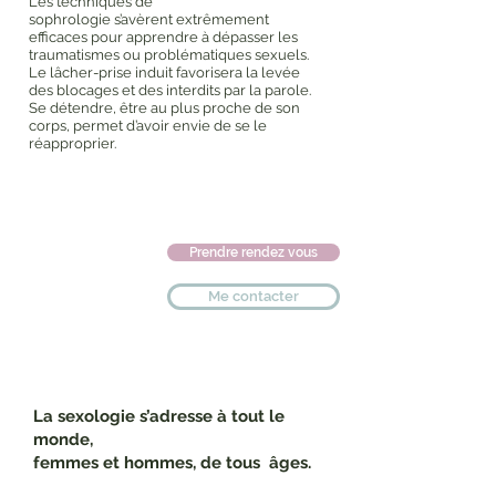
Les techniques de
sophrologie s’avèrent extrêmement
efficaces pour apprendre à dépasser les
traumatismes ou problématiques sexuels.
Le lâcher-prise induit favorisera la levée
des blocages et des interdits par la parole.
Se détendre, être au plus proche de son
corps, permet d’avoir envie de se le
réapproprier.
Prendre rendez vous
Me contacter
La sexologie s’adresse à tout le
monde,
femmes et hommes
,
de tous âges.