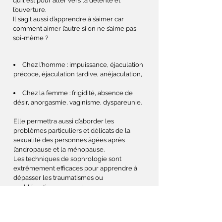
qu’il est pour aller vers la détente et
l’ouverture.
Il s’agit aussi d’apprendre à s’aimer car
comment aimer l’autre si on ne s’aime pas
soi-même ?
Chez l’homme : impuissance, éjaculation
précoce, éjaculation tardive, anéjaculation,
Chez la femme : frigidité, absence de
désir, anorgasmie, vaginisme, dyspareunie.
Elle permettra aussi d’aborder les
problèmes particuliers et délicats de la
sexualité des personnes âgées après
l’andropause et la ménopause.
Les techniques de sophrologie sont
extrêmement efficaces pour apprendre à
dépasser les traumatismes ou
problématiques sexuels.
Le lâcher-prise, occasionné par les
techniques de la sophrologie, favorise la
levée des blocages et des interdits par la