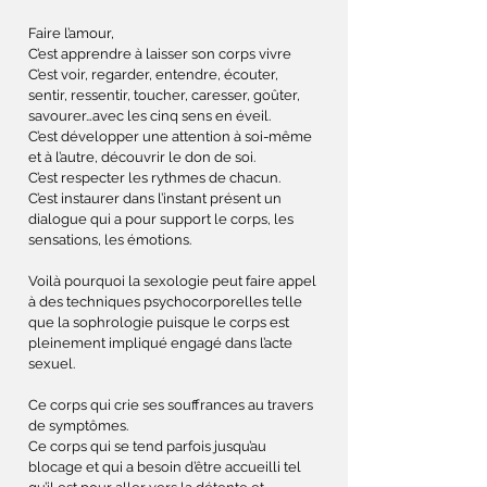
Faire l’amour,
C’est apprendre à laisser son corps vivre
C’est voir, regarder, entendre, écouter,
sentir, ressentir, toucher, caresser, goûter,
savourer…avec les cinq sens en éveil.
C’est développer une attention à soi-même
et à l’autre, découvrir le don de soi.
La sophrologie intervient en
C’est respecter les rythmes de chacun.
sexologie, elle obtient des
C’est instaurer dans l’instant présent un
résultats remarquables, en
dialogue qui a pour support le corps, les
particulier au niveau des
sensations, les émotions.
dysfonctionnements érotiques :
Voilà pourquoi la sexologie peut faire appel
à des techniques psychocorporelles telle
que la sophrologie puisque le corps est
pleinement impliqué engagé dans l’acte
sexuel.
En savoir plus
Ce corps qui crie ses souffrances au travers
de symptômes.
Ce corps qui se tend parfois jusqu’au
blocage et qui a besoin d’être accueilli tel